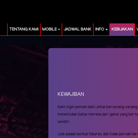
TENTANG KAMI
MOBILE
JADWAL BANK
INFO
KEBIJAKAN
KEWAJIBAN
Kami ingin pemain kami untuk bersenang-senang
menentukan batas mereka dari game yang berta
sendiri.
Judi adalah bentuk hiburan, dan tidak pernah h