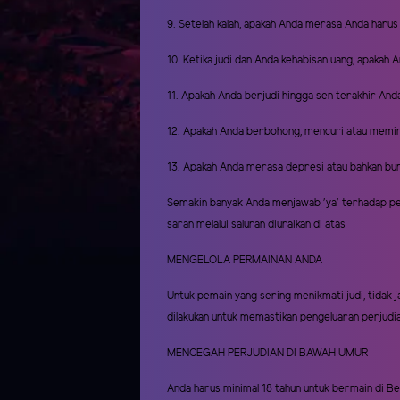
9. Setelah kalah, apakah Anda merasa Anda har
10. Ketika judi dan Anda kehabisan uang, apakah 
11. Apakah Anda berjudi hingga sen terakhir Anda
12. Apakah Anda berbohong, mencuri atau memin
13. Apakah Anda merasa depresi atau bahkan bun
Semakin banyak Anda menjawab 'ya' terhadap per
saran melalui saluran diuraikan di atas
MENGELOLA PERMAINAN ANDA
Untuk pemain yang sering menikmati judi, tida
dilakukan untuk memastikan pengeluaran perjudia
MENCEGAH PERJUDIAN DI BAWAH UMUR
Anda harus minimal 18 tahun untuk bermain di B