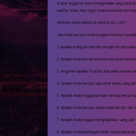
di atas anggaran atau menggunakan uang yang dial
sekitar Anda. Kami ingin Anda menikmati berma
APAKAH ANDA MEMILIKI MASALAH JUDI?
Jika Anda merasa Anda mungkin memiliki masalah
1. Apakah orang lain pernah mengkritik perjudia
2. Apakah Anda pernah berbohong untuk menutupi
3. Argumen apakah, frustasi atau kekecewaan ya
4. Apakah Anda berjudi saja untuk waktu yang la
5. Apakah Anda tinggal jauh dari tempat kerja, ku
6. Apakah Anda berjudi untuk melarikan diri dar
7. Apakah Anda enggan menghabiskan 'uang judi' p
8. Apakah Anda kehilangan minat, teman keluarga 