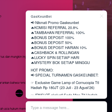
GasKeunBet
?
📢 Nikmati Promo Gaskeunbet
🔥KOMISI REFERRAL 20.8%
🔥TAMBAHAN REFERRAL 100%
🔥BONUS DEPOSIT 100%
🔥BONUS DEPOSIT 50%
🔥BONUS DEPOSIT HARIAN 10%
🔥CASHBACK & ROLLINGAN
🔥LUCKY SPIN SETIAP HARI
ius dan mungkin ingin mencari bantuan dan
🔥MYSTERY BOX SETIAP MINGGU
HOT PROMO:
📢 SPECIAL TURNAMEN GASKEUNBET:
☞ Exclusive Game Lamp of Cornucopia Ttl
yarankan bahwa rencana anggaran khusus
Hadiah Rp 180JT (23 Juli - 23 Agust'26)
☞ IDNSLOT ekslusif Soda Man Ttl Hadiah
Rp 180JT ( 09 Juli - 09 Agust'26)
☞ Turnamen Spesial Agustus 2026 ttl
Type a message here...
h usia hukum memiliki akses ke situs game kami.