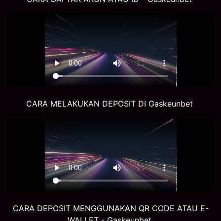
CARA MELAKUKAN DEPOSIT DI Gaskeunbet
CARA DEPOSIT MENGGUNAKAN QR CODE ATAU E-
WALLET - Gaskeunbet