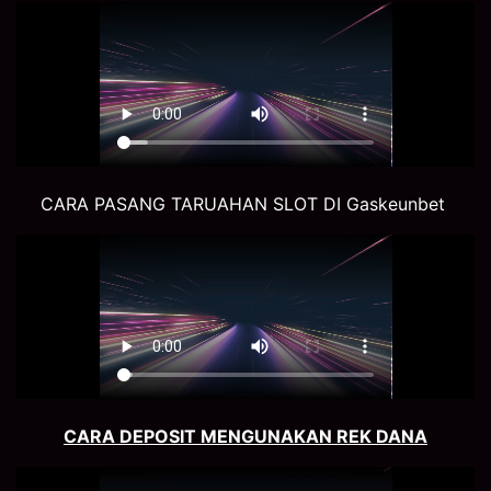
CARA PASANG TARUAHAN SLOT DI Gaskeunbet
CARA DEPOSIT MENGUNAKAN REK DANA