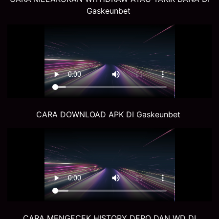
Gaskeunbet
CARA DOWNLOAD APK DI Gaskeunbet
CARA MENGECEK HISTORY DEPO DAN WD DI