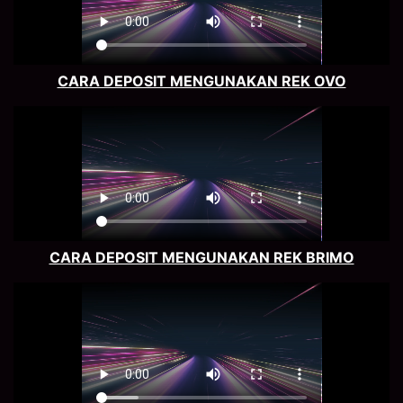
CARA DEPOSIT MENGUNAKAN REK OVO
CARA DEPOSIT MENGUNAKAN REK BRIMO