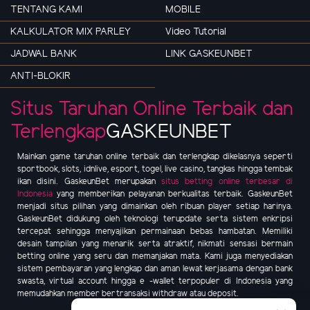
TENTANG KAMI
MOBILE
KALKULATOR MIX PARLEY
Video Tutorial
JADWAL BANK
LINK GASKEUNBET
ANTI-BLOKIR
Situs Taruhan Online Terbaik dan
Terlengkap
GASKEUNBET
Mainkan game taruhan online terbaik dan terlengkap dikelasnya seperti
sportbook, slots, idnlive, esport, togel, live casino, tangkas hingga tembak
ikan disini. GaskeunBet merupakan
situs betting online terbesar di
Indonesia
yang memberikan pelayanan berkualitas terbaik. GaskeunBet
menjadi situs pilihan yang dimainkan oleh ribuan player setiap harinya.
GaskeunBet didukung oleh teknologi terupdate serta sistem enkripsi
tercepat sehingga menyajikan permainaan bebas hambatan. Memiliki
desain tampilan yang menarik serta atraktif, nikmati sensasi bermain
betting online yang seru dan memanjakan mata. Kami juga menyediakan
sistem pembayaran yang lengkap dan aman lewat kerjasama dengan bank
swasta, virtual account hingga e -wallet terpopuler di Indonesia yang
memudahkan member bertransaksi withdraw atau deposit.